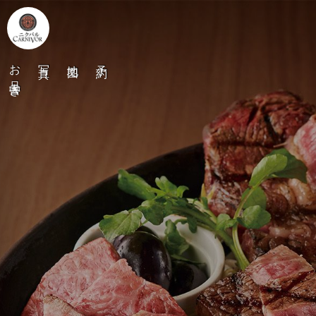
お品書き
写真
地図
予約